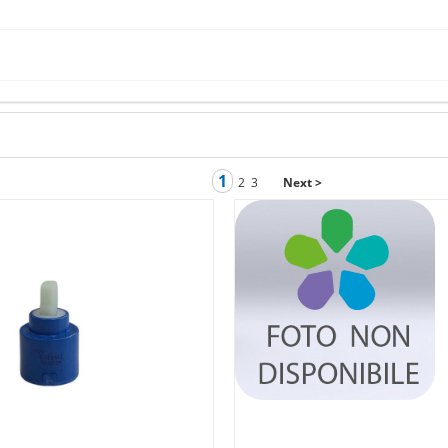
1
2
3
Next >