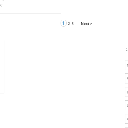
g:
1
2
3
Next >
C