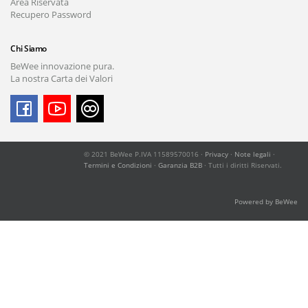
Area Riservata
Recupero Password
Chi Siamo
BeWee innovazione pura.
La nostra Carta dei Valori
© 2021 BeWee P.IVA 11589570016 ·
Privacy
·
Note legali
·
Termini e Condizioni
·
Garanzia B2B
· Tutti i diritti Riservati.
Powered by BeWee