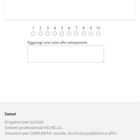
1
2
3
4
5
6
7
8
9
10
Aggiungi una nota alla valutazione.
Settori
Erogatori per la CASA
Sistemi professionali HO.RE.CA.
Soluzioni per COMUNITA': scuole, strutture pubbliche e uffici