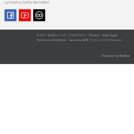
La nostra Carta dei Valori
© 2021 BeWee P.IVA 11589570016 ·
Privacy
·
Note legali
·
Termini e Condizioni
·
Garanzia B2B
· Tutti i diritti Riservati.
Powered by BeWee