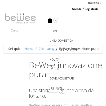
Italiano
/
Accedi
Registrati
0
HOME
LINEA DOMESTICA
Sei qui:
Home
/
Chi siamo
/
BeWee innovazione pura.
LINEA PROFESSIONALE
NOVITÀ
BeWee innovazione
EVENTI
pura.
DOVE ACQUISTARE
CHI SIAMO
Una storia di oggi che arriva da
lontano.
BeWee ovvero essere minuscoli, snelli e