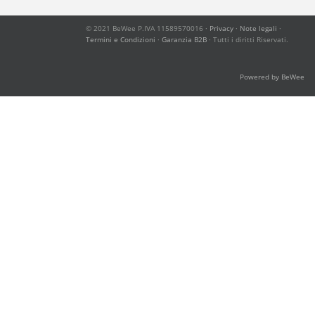
© 2021 BeWee P.IVA 11589570016 ·
Privacy
·
Note legali
·
Termini e Condizioni
·
Garanzia B2B
· Tutti i diritti Riservati.
Powered by BeWee